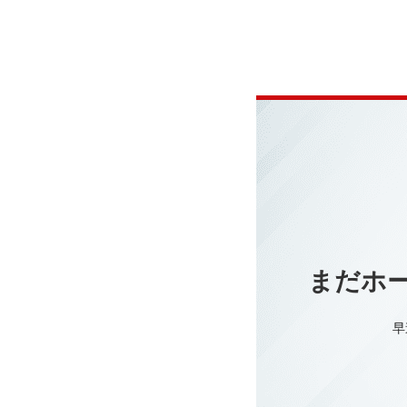
まだホ
早